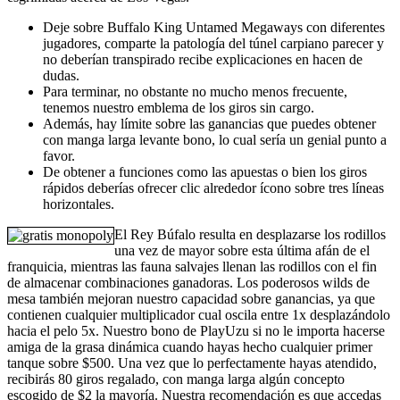
Deje sobre Buffalo King Untamed Megaways con diferentes
jugadores, comparte la patologí­a del túnel carpiano parecer y
no deberían transpirado recibe explicaciones en hacen de
dudas.
Para terminar, no obstante no mucho menos frecuente,
tenemos nuestro emblema de los giros sin cargo.
Además, hay límite sobre las ganancias que puedes obtener
con manga larga levante bono, lo cual serí­a un genial punto a
favor.
De obtener a funciones como las apuestas o bien los giros
rápidos deberías ofrecer clic alrededor ícono sobre tres líneas
horizontales.
El Rey Búfalo resulta en desplazarse los rodillos
una vez de mayor sobre esta última afán de el
franquicia, mientras las fauna salvajes llenan las rodillos con el fin
de almacenar combinaciones ganadoras. Los poderosos wilds de
mesa también mejoran nuestro capacidad sobre ganancias, ya que
contienen cualquier multiplicador cual oscila entre 1x desplazándolo
hacia el pelo 5x. Nuestro bono de PlayUzu si no le importa hacerse
amiga de la grasa dinámica cuando hayas hecho cualquier primer
tanque sobre $500. Una vez que lo perfectamente hayas atendido,
recibirás 80 giros regalado, con manga larga algún concepto
escogido de $2 la mayorí­a. Nuestra recomendación es que accedas