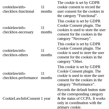
The cookie is set by GDPR
cookielawinfo-
11
cookie consent to record the
checkbox-functional
months
user consent for the cookies in
the category "Functional".
This cookie is set by GDPR
Cookie Consent plugin. The
cookielawinfo-
11
cookies is used to store the user
checkbox-necessary
months
consent for the cookies in the
category "Necessary".
This cookie is set by GDPR
Cookie Consent plugin. The
cookielawinfo-
11
cookie is used to store the user
checkbox-others
months
consent for the cookies in the
category "Other.
This cookie is set by GDPR
Cookie Consent plugin. The
cookielawinfo-
11
cookie is used to store the user
checkbox-performance
months
consent for the cookies in the
category "Performance".
Records the default button state
of the corresponding category
CookieLawInfoConsent
1 year
& the status of CCPA. It works
only in coordination with the
primary cookie.