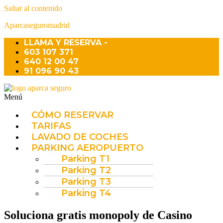
Saltar al contenido
Aparcaseguromadrid
LLAMA Y RESERVA -
603 107 371
640 12 00 47
91 096 90 43
Menú
CÓMO RESERVAR
TARIFAS
LAVADO DE COCHES
PARKING AEROPUERTO
Parking T1
Parking T2
Parking T3
Parking T4
Soluciona gratis monopoly de Casino