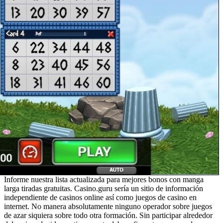
Informe nuestra lista actualizada para mejores bonos con manga
larga tiradas gratuitas. Casino.guru serí­a un sitio de información
independiente de casinos online así­ como juegos de casino en
internet. No manera absolutamente ninguno operador sobre juegos
de azar siquiera sobre todo otra formación. Sin participar alrededor