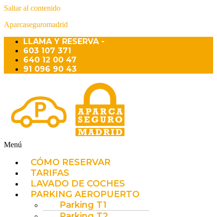
Saltar al contenido
Aparcaseguromadrid
LLAMA Y RESERVA -
603 107 371
640 12 00 47
91 096 90 43
Menú
CÓMO RESERVAR
TARIFAS
LAVADO DE COCHES
PARKING AEROPUERTO
Parking T1
Parking T2