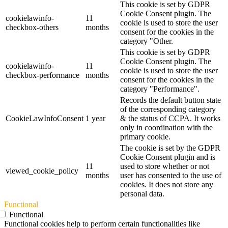
This cookie is set by GDPR
Cookie Consent plugin. The
cookielawinfo-
11
cookie is used to store the user
checkbox-others
months
consent for the cookies in the
category "Other.
This cookie is set by GDPR
Cookie Consent plugin. The
cookielawinfo-
11
cookie is used to store the user
checkbox-performance
months
consent for the cookies in the
category "Performance".
Records the default button state
of the corresponding category
CookieLawInfoConsent
1 year
& the status of CCPA. It works
only in coordination with the
primary cookie.
The cookie is set by the GDPR
Cookie Consent plugin and is
11
used to store whether or not
viewed_cookie_policy
months
user has consented to the use of
cookies. It does not store any
personal data.
Functional
Functional
Functional cookies help to perform certain functionalities like