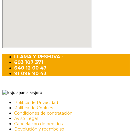
LLAMA Y RESERVA -
603 107 371
640 12 00 47
91 096 90 43
Política de Privacidad
Política de Cookies
Condiciones de contratación
Aviso Legal
Cancelación de pedidos
Devolución y reembolso