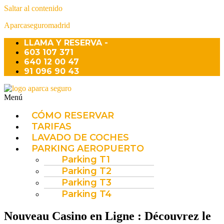
Saltar al contenido
Aparcaseguromadrid
LLAMA Y RESERVA -
603 107 371
640 12 00 47
91 096 90 43
Menú
CÓMO RESERVAR
TARIFAS
LAVADO DE COCHES
PARKING AEROPUERTO
Parking T1
Parking T2
Parking T3
Parking T4
Nouveau Casino en Ligne : Découvrez le