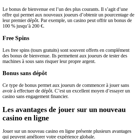
Le bonus de bienvenue est l’un des plus courants. Il s’agit d’une
offre qui permet aux nouveaux joueurs d’obtenir un pourcentage de
leur premier dépôt. Par exemple, un casino peut offrir un bonus de
100 % jusqu’à 200 €.
Free Spins
Les free spins (tours gratuits) sont souvent offerts en complément
des bonus de bienvenue. Ils permettent aux joueurs de tester des
machines à sous sans risquer leur propre argent.
Bonus sans dépôt
Ce type de bonus permet aux joueurs de commencer à jouer sans
avoir à effectuer de dépôt. C’est un excellent moyen d’essayer un
casino sans engagement financier.
Les avantages de jouer sur un nouveau
casino en ligne
Jouer sur un nouveau casino en ligne présente plusieurs avantages
qui peuvent améliorer votre expérience globale.