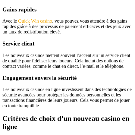
Gains rapides
Avec le
Quick Win casino
, vous pouvez vous attendre à des gains
rapides grâce à des processus de paiement efficaces et des jeux avec
un taux de redistribution élevé.
Service client
Les nouveaux casinos mettent souvent l’accent sur un service client
de qualité pour fidéliser leurs joueurs. Cela inclut des options de
contact variées, comme le chat en direct, l’e-mail et le téléphone.
Engagement envers la sécurité
Les nouveaux casinos en ligne investissent dans des technologies de
sécurité avancées pour protéger les données personnelles et les
transactions financières de leurs joueurs. Cela vous permet de jouer
en toute tranquillité.
Critères de choix d’un nouveau casino en
ligne