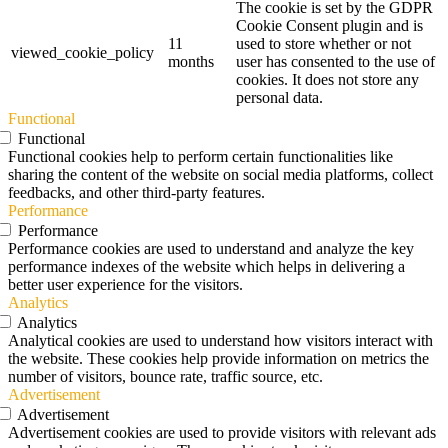
The cookie is set by the GDPR
Cookie Consent plugin and is
11
used to store whether or not
viewed_cookie_policy
months
user has consented to the use of
cookies. It does not store any
personal data.
Functional
Functional
Functional cookies help to perform certain functionalities like
sharing the content of the website on social media platforms, collect
feedbacks, and other third-party features.
Performance
Performance
Performance cookies are used to understand and analyze the key
performance indexes of the website which helps in delivering a
better user experience for the visitors.
Analytics
Analytics
Analytical cookies are used to understand how visitors interact with
the website. These cookies help provide information on metrics the
number of visitors, bounce rate, traffic source, etc.
Advertisement
Advertisement
Advertisement cookies are used to provide visitors with relevant ads