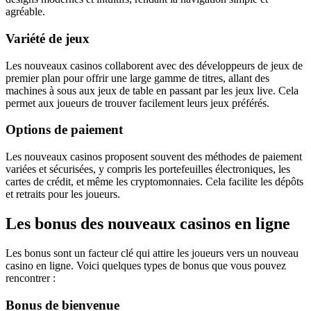
agréable.
Variété de jeux
Les nouveaux casinos collaborent avec des développeurs de jeux de
premier plan pour offrir une large gamme de titres, allant des
machines à sous aux jeux de table en passant par les jeux live. Cela
permet aux joueurs de trouver facilement leurs jeux préférés.
Options de paiement
Les nouveaux casinos proposent souvent des méthodes de paiement
variées et sécurisées, y compris les portefeuilles électroniques, les
cartes de crédit, et même les cryptomonnaies. Cela facilite les dépôts
et retraits pour les joueurs.
Les bonus des nouveaux casinos en ligne
Les bonus sont un facteur clé qui attire les joueurs vers un nouveau
casino en ligne. Voici quelques types de bonus que vous pouvez
rencontrer :
Bonus de bienvenue