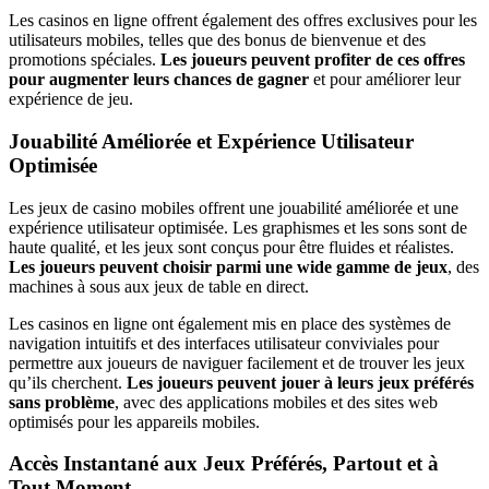
Les casinos en ligne offrent également des offres exclusives pour les
utilisateurs mobiles, telles que des bonus de bienvenue et des
promotions spéciales.
Les joueurs peuvent profiter de ces offres
pour augmenter leurs chances de gagner
et pour améliorer leur
expérience de jeu.
Jouabilité Améliorée et Expérience Utilisateur
Optimisée
Les jeux de casino mobiles offrent une jouabilité améliorée et une
expérience utilisateur optimisée. Les graphismes et les sons sont de
haute qualité, et les jeux sont conçus pour être fluides et réalistes.
Les joueurs peuvent choisir parmi une wide gamme de jeux
, des
machines à sous aux jeux de table en direct.
Les casinos en ligne ont également mis en place des systèmes de
navigation intuitifs et des interfaces utilisateur conviviales pour
permettre aux joueurs de naviguer facilement et de trouver les jeux
qu’ils cherchent.
Les joueurs peuvent jouer à leurs jeux préférés
sans problème
, avec des applications mobiles et des sites web
optimisés pour les appareils mobiles.
Accès Instantané aux Jeux Préférés, Partout et à
Tout Moment