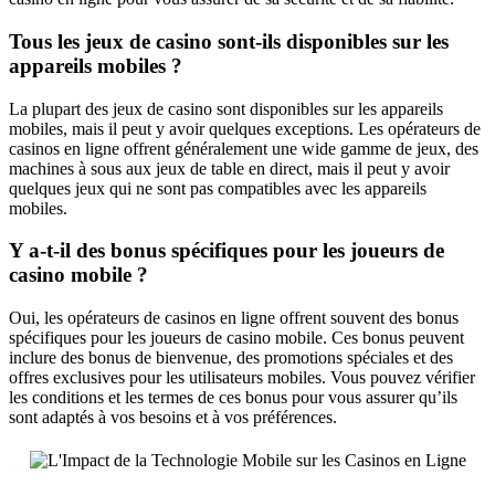
Tous les jeux de casino sont-ils disponibles sur les
appareils mobiles ?
La plupart des jeux de casino sont disponibles sur les appareils
mobiles, mais il peut y avoir quelques exceptions. Les opérateurs de
casinos en ligne offrent généralement une wide gamme de jeux, des
machines à sous aux jeux de table en direct, mais il peut y avoir
quelques jeux qui ne sont pas compatibles avec les appareils
mobiles.
Y a-t-il des bonus spécifiques pour les joueurs de
casino mobile ?
Oui, les opérateurs de casinos en ligne offrent souvent des bonus
spécifiques pour les joueurs de casino mobile. Ces bonus peuvent
inclure des bonus de bienvenue, des promotions spéciales et des
offres exclusives pour les utilisateurs mobiles. Vous pouvez vérifier
les conditions et les termes de ces bonus pour vous assurer qu’ils
sont adaptés à vos besoins et à vos préférences.