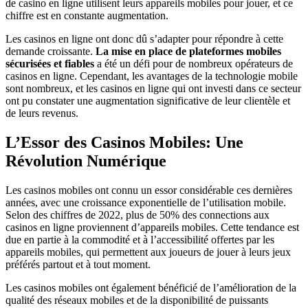
de casino en ligne utilisent leurs appareils mobiles pour jouer, et ce
chiffre est en constante augmentation.
Les casinos en ligne ont donc dû s’adapter pour répondre à cette
demande croissante.
La mise en place de plateformes mobiles
sécurisées et fiables
a été un défi pour de nombreux opérateurs de
casinos en ligne. Cependant, les avantages de la technologie mobile
sont nombreux, et les casinos en ligne qui ont investi dans ce secteur
ont pu constater une augmentation significative de leur clientèle et
de leurs revenus.
L’Essor des Casinos Mobiles: Une
Révolution Numérique
Les casinos mobiles ont connu un essor considérable ces dernières
années, avec une croissance exponentielle de l’utilisation mobile.
Selon des chiffres de 2022, plus de 50% des connections aux
casinos en ligne proviennent d’appareils mobiles. Cette tendance est
due en partie à la commodité et à l’accessibilité offertes par les
appareils mobiles, qui permettent aux joueurs de jouer à leurs jeux
préférés partout et à tout moment.
Les casinos mobiles ont également bénéficié de l’amélioration de la
qualité des réseaux mobiles et de la disponibilité de puissants