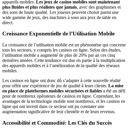
appareils mobiles.
Les jeux de casino mobiles sont maintenant
plus fluides et plus réalistes que jamais
, avec des graphismes et
des sons de haute qualité. Les joueurs peuvent choisir parmi une
wide gamme de jeux, des machines à sous aux jeux de table en
direct.
Croissance Exponentielle de l’Utilisation Mobile
La croissance de l’utilisation mobile est un phénomène qui concerne
tous les secteurs, y compris les casinos en ligne. Selon des études,
l’utilisation mobile a augmenté de plus de 20% par an ces cinq
dernières années. Cette tendance est due en partie à la multiplication
des appareils mobiles et à l’amélioration de la qualité des réseaux
mobiles.
Les casinos en ligne ont donc dû s’adapter à cette nouvelle réalité
pour offrir une expérience de jeu de qualité à leurs clients.
La mise
en place de plateformes mobiles sécurisées et fiables
a été un défi
pour de nombreux opérateurs de casinos en ligne. Cependant, les
avantages de la technologie mobile sont nombreux, et les casinos en
ligne qui ont investi dans ce secteur ont pu constater une
augmentation significative de leur clientèle et de leurs revenus.
Accessibilité et Commodité: Les Clés du Succès