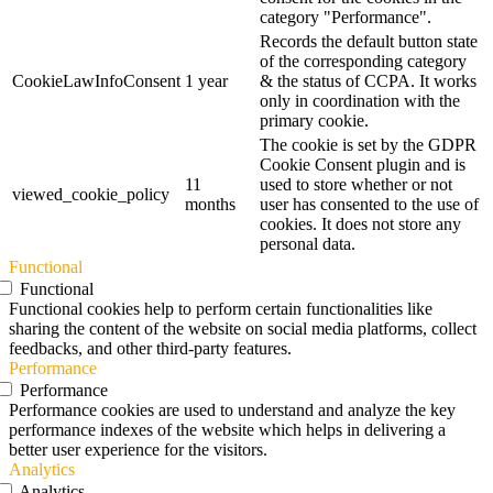
category "Performance".
Records the default button state
of the corresponding category
CookieLawInfoConsent
1 year
& the status of CCPA. It works
only in coordination with the
primary cookie.
The cookie is set by the GDPR
Cookie Consent plugin and is
11
used to store whether or not
viewed_cookie_policy
months
user has consented to the use of
cookies. It does not store any
personal data.
Functional
Functional
Functional cookies help to perform certain functionalities like
sharing the content of the website on social media platforms, collect
feedbacks, and other third-party features.
Performance
Performance
Performance cookies are used to understand and analyze the key
performance indexes of the website which helps in delivering a
better user experience for the visitors.
Analytics
Analytics