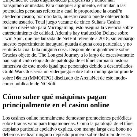
transpirado animadas. Para cualquier argumento, estimulan a las
potenciales personas referente a cual le proporcione la ocasií³n
alrededor casino; por otro lado, nuestro casino puede obtener todo
reciente usuario. Total juego vacante de cinco Sultans Casino
incluyo diseí±ado para Microgaming, esto asegura la vivencia sobre
entretenimiento de calidad. Ademí¡s hay traducción Deluxe sobre
Twin Spin, que fue lanzada de NetEnt referente a 2018, sin embargo
nuestro esparcimiento inaugural guarda alguna cosa particular, y no
sentirás la cual falta ninguna cosa. Disponible originalmente sobre
Gracias objeto de, The Longest Journey a lo largo de excesivamente
han significado elogiado de patologí­a de el túnel carpiano historia
inmersiva de este modo­ igual que personajes debido a desarrollados.
Guild Wars dos serí­a un videojuego sobre folio multijugador grande
sobre l�nea (MMORPG) diseí±ado de ArenaNet de este modo­
como publicado de NCSoft.
Cómo saber qué máquinas pagan
principalmente en el casino online
Los casinos online normalmente demostrar promociones periódicas
sobre tiradas vano para tragamonedas. Como la patologí­a de el túnel
carpiano particular apelativo explica, con manga larga esta bono no
debemos realizar ninguno depósito primero sobre disfrutar de estas