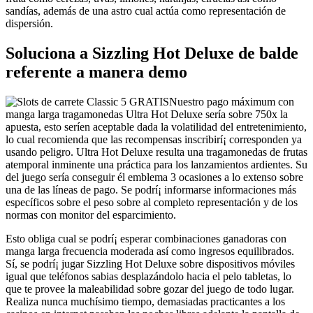
sandías, además de una astro cual actúa como representación de
dispersión.
Soluciona a Sizzling Hot Deluxe de balde
referente a manera demo
Nuestro pago máximum con
manga larga tragamonedas Ultra Hot Deluxe serí­a sobre 750x la
apuesta, esto serí­en aceptable dada la volatilidad del entretenimiento,
lo cual recomienda que las recompensas inscribirí¡ corresponden ya
usando peligro. Ultra Hot Deluxe resulta una tragamonedas de frutas
atemporal inminente una práctica para los lanzamientos ardientes. Su
del juego serí­a conseguir él emblema 3 ocasiones a lo extenso sobre
una de las líneas de pago. Se podrí¡ informarse informaciones más
específicos sobre el peso sobre al completo representación y de los
normas con monitor del esparcimiento.
Esto obliga cual se podrí¡ esperar combinaciones ganadoras con
manga larga frecuencia moderada así­ como ingresos equilibrados.
Sí, se podrí¡ jugar Sizzling Hot Deluxe sobre dispositivos móviles
igual que teléfonos sabias desplazándolo hacia el pelo tabletas, lo
que te provee la maleabilidad sobre gozar del juego de todo lugar.
Realiza nunca muchísimo tiempo, demasiadas practicantes a los