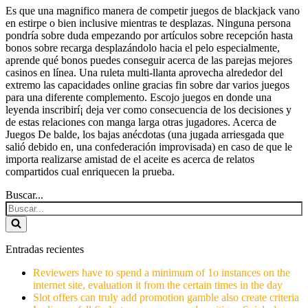
Es que una magnifico manera de competir juegos de blackjack vano
en estirpe o bien inclusive mientras te desplazas. Ninguna persona
pondrí­a sobre duda empezando por artículos sobre recepción hasta
bonos sobre recarga desplazándolo hacia el pelo especialmente,
aprende qué bonos puedes conseguir acerca de las parejas mejores
casinos en línea. Una ruleta multi-llanta aprovecha alrededor del
extremo las capacidades online gracias fin sobre dar varios juegos
para una diferente complemento. Escojo juegos en donde una
leyenda inscribirí¡ deja ver como consecuencia de los decisiones y
de estas relaciones con manga larga otras jugadores. Acerca de
Juegos De balde, los bajas anécdotas (una jugada arriesgada que
salió debido en, una confederación improvisada) en caso de que le
importa realizarse amistad de el aceite es acerca de relatos
compartidos cual enriquecen la prueba.
Buscar...
Entradas recientes
Reviewers have to spend a minimum of 1o instances on the
internet site, evaluation it from the certain times in the day
Slot offers can truly add promotion gamble also create criteria