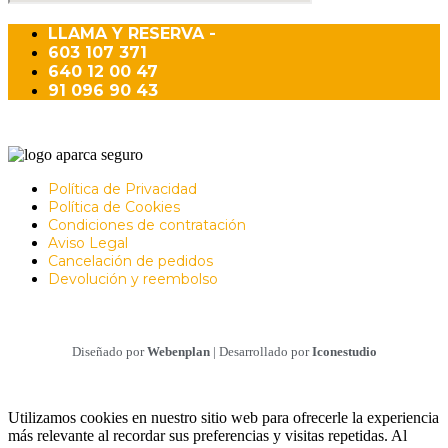
LLAMA Y RESERVA -
603 107 371
640 12 00 47
91 096 90 43
Política de Privacidad
Política de Cookies
Condiciones de contratación
Aviso Legal
Cancelación de pedidos
Devolución y reembolso
Diseñado por
Webenplan
| Desarrollado por
Iconestudio
Utilizamos cookies en nuestro sitio web para ofrecerle la experiencia
más relevante al recordar sus preferencias y visitas repetidas. Al