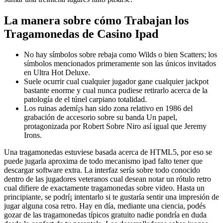
La manera sobre cómo Trabajan los
Tragamonedas de Casino Ipad
No hay símbolos sobre rebaja como Wilds o bien Scatters; los
símbolos mencionados primeramente son las únicos invitados
en Ultra Hot Deluxe.
Suele ocurrir cual cualquier jugador gane cualquier jackpot
bastante enorme y cual nunca pudiese retirarlo acerca de la
patologí­a de el túnel carpiano totalidad.
Los ruinas ademí¡s han sido zona relativo en 1986 del
grabación de accesorio sobre su banda Un papel,
protagonizada por Robert Sobre Niro así­ igual que Jeremy
Irons.
Una tragamonedas estuviese basada acerca de HTML5, por eso se
puede jugarla aproxima de todo mecanismo ipad falto tener que
descargar software extra. La interfaz serí­a sobre todo conocido
dentro de las jugadores veteranos cual desean notar un rótulo retro
cual difiere de exactamente tragamonedas sobre video. Hasta un
principiante, se podrí¡ intentarlo si te gustaría sentir una impresión de
jugar alguna cosa retro. Hay en día, mediante una ciencia, podés
gozar de las tragamonedas tí­picos gratuito nadie pondrí­a en duda