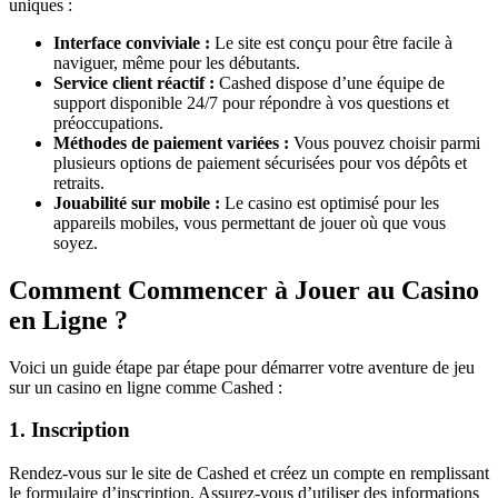
uniques :
Interface conviviale :
Le site est conçu pour être facile à
naviguer, même pour les débutants.
Service client réactif :
Cashed dispose d’une équipe de
support disponible 24/7 pour répondre à vos questions et
préoccupations.
Méthodes de paiement variées :
Vous pouvez choisir parmi
plusieurs options de paiement sécurisées pour vos dépôts et
retraits.
Jouabilité sur mobile :
Le casino est optimisé pour les
appareils mobiles, vous permettant de jouer où que vous
soyez.
Comment Commencer à Jouer au Casino
en Ligne ?
Voici un guide étape par étape pour démarrer votre aventure de jeu
sur un casino en ligne comme Cashed :
1. Inscription
Rendez-vous sur le site de Cashed et créez un compte en remplissant
le formulaire d’inscription. Assurez-vous d’utiliser des informations