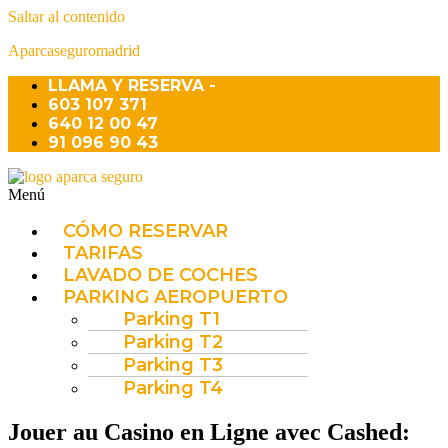
Saltar al contenido
Aparcaseguromadrid
LLAMA Y RESERVA -
603 107 371
640 12 00 47
91 096 90 43
Menú
CÓMO RESERVAR
TARIFAS
LAVADO DE COCHES
PARKING AEROPUERTO
Parking T1
Parking T2
Parking T3
Parking T4
Jouer au Casino en Ligne avec Cashed: