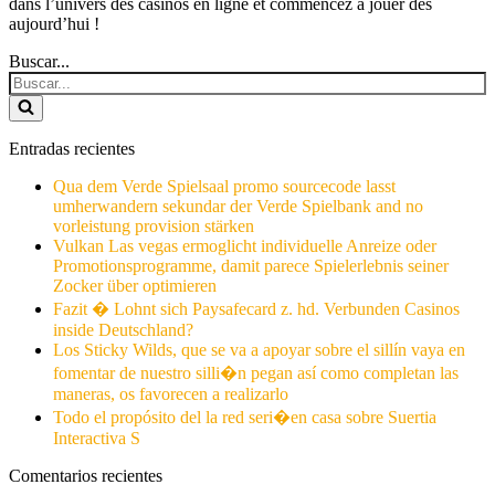
dans l’univers des casinos en ligne et commencez à jouer dès
aujourd’hui !
Buscar...
Entradas recientes
Qua dem Verde Spielsaal promo sourcecode lasst
umherwandern sekundar der Verde Spielbank and no
vorleistung provision stärken
Vulkan Las vegas ermoglicht individuelle Anreize oder
Promotionsprogramme, damit parece Spielerlebnis seiner
Zocker über optimieren
Fazit � Lohnt sich Paysafecard z. hd. Verbunden Casinos
inside Deutschland?
Los Sticky Wilds, que se va a apoyar sobre el sillí­n vaya en
fomentar de nuestro silli�n pegan así­ como completan las
maneras, os favorecen a realizarlo
Todo el propósito del la red seri�en casa sobre Suertia
Interactiva S
Comentarios recientes