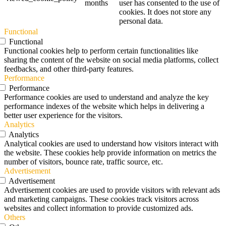
months
user has consented to the use of
cookies. It does not store any
personal data.
Functional
Functional
Functional cookies help to perform certain functionalities like
sharing the content of the website on social media platforms, collect
feedbacks, and other third-party features.
Performance
Performance
Performance cookies are used to understand and analyze the key
performance indexes of the website which helps in delivering a
better user experience for the visitors.
Analytics
Analytics
Analytical cookies are used to understand how visitors interact with
the website. These cookies help provide information on metrics the
number of visitors, bounce rate, traffic source, etc.
Advertisement
Advertisement
Advertisement cookies are used to provide visitors with relevant ads
and marketing campaigns. These cookies track visitors across
websites and collect information to provide customized ads.
Others