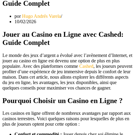
Guide Complet
por
Hugo Andrés Varela
10/02/2026
Jouer au Casino en Ligne avec Cashed:
Guide Complet
Le monde des jeux d’argent a évolué avec l’avènement d’Internet, et
jouer au casino en ligne est devenu une option de plus en plus
populaire. Avec des plateformes comme
Cashed
, les joueurs peuvent
profiter d’une expérience de jeu immersive depuis le confort de leur
maison. Dans cet article, nous allons explorer les différents aspects
du jeu en ligne, les avantages, les jeux disponibles, ainsi que
quelques conseils pour maximiser vos chances de gagner.
Pourquoi Choisir un Casino en Ligne ?
Les casinos en ligne offrent de nombreux avantages par rapport aux
casinos terrestres. Voici quelques raisons pour lesquelles de plus en
plus de joueurs optent pour cette option :
Confort et commodité :
Jouer depuis chez soi élimine le