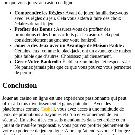
lorsque vous jouez au casino en ligne :
Comprendre les Règles :
Avant de jouer, familiarisez-vous
avec les règles du jeu. Cela vous aidera à faire des choix
éclairés durant le jeu.
Profiter des Bonus :
Assurez-vous de profiter des
promotions et des bonus offerts par le casino. Cela peut
considérablement augmenter votre bankroll.
Jouer à des Jeux avec un Avantage de Maison Faible :
Certains jeux, comme le blackjack, ont un avantage de maison
plus faible que d’autres. Choisissez judicieusement.
Gérer Votre Bankroll :
Établissez un budget et respectez-le.
Ne pariez jamais plus que ce que vous pouvez vous permettre
de perdre.
Conclusion
Jouer au casino en ligne est une expérience passionnante qui peut
offrir à la fois divertissement et gains potentiels. Avec des
plateformes comme
Cashed
, vous avez accès à une multitude de
jeux, de promotions attrayantes et d’un environnement de jeu
sécurisé. En suivant les conseils mentionnés dans cet article et en
jouant de manière responsable, vous pouvez profiter pleinement de
votre expérience de jeu en ligne. Alors, qu’attendez-vous ? Plongez