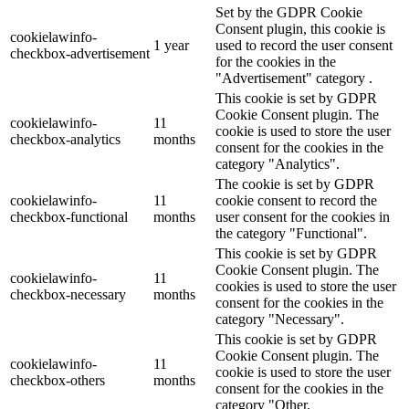
Set by the GDPR Cookie
Consent plugin, this cookie is
cookielawinfo-
1 year
used to record the user consent
checkbox-advertisement
for the cookies in the
"Advertisement" category .
This cookie is set by GDPR
Cookie Consent plugin. The
cookielawinfo-
11
cookie is used to store the user
checkbox-analytics
months
consent for the cookies in the
category "Analytics".
The cookie is set by GDPR
cookielawinfo-
11
cookie consent to record the
checkbox-functional
months
user consent for the cookies in
the category "Functional".
This cookie is set by GDPR
Cookie Consent plugin. The
cookielawinfo-
11
cookies is used to store the user
checkbox-necessary
months
consent for the cookies in the
category "Necessary".
This cookie is set by GDPR
Cookie Consent plugin. The
cookielawinfo-
11
cookie is used to store the user
checkbox-others
months
consent for the cookies in the
category "Other.