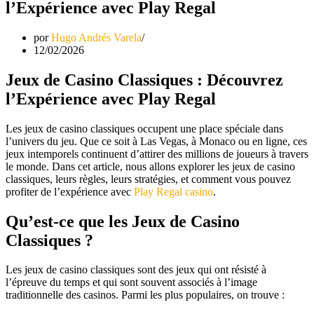
l’Expérience avec Play Regal
por
Hugo Andrés Varela
12/02/2026
Jeux de Casino Classiques : Découvrez
l’Expérience avec Play Regal
Les jeux de casino classiques occupent une place spéciale dans
l’univers du jeu. Que ce soit à Las Vegas, à Monaco ou en ligne, ces
jeux intemporels continuent d’attirer des millions de joueurs à travers
le monde. Dans cet article, nous allons explorer les jeux de casino
classiques, leurs règles, leurs stratégies, et comment vous pouvez
profiter de l’expérience avec
Play Regal casino
.
Qu’est-ce que les Jeux de Casino
Classiques ?
Les jeux de casino classiques sont des jeux qui ont résisté à
l’épreuve du temps et qui sont souvent associés à l’image
traditionnelle des casinos. Parmi les plus populaires, on trouve :