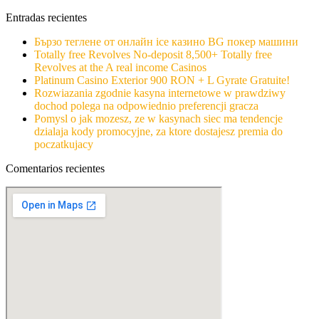
Entradas recientes
Бързо теглене от онлайн ice казино BG покер машини
Totally free Revolves No-deposit 8,500+ Totally free
Revolves at the A real income Casinos
Platinum Casino Exterior 900 RON + L Gyrate Gratuite!
Rozwiazania zgodnie kasyna internetowe w prawdziwy
dochod polega na odpowiednio preferencji gracza
Pomysl o jak mozesz, ze w kasynach siec ma tendencje
dzialaja kody promocyjne, za ktore dostajesz premia do
poczatkujacy
Comentarios recientes