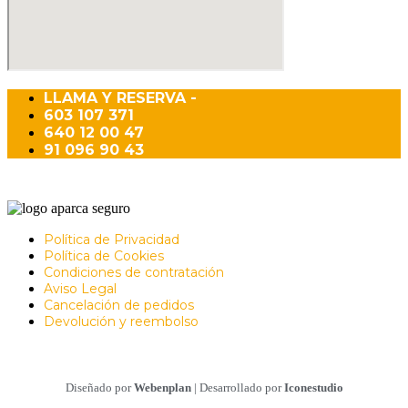
LLAMA Y RESERVA -
603 107 371
640 12 00 47
91 096 90 43
Política de Privacidad
Política de Cookies
Condiciones de contratación
Aviso Legal
Cancelación de pedidos
Devolución y reembolso
Diseñado por
Webenplan
| Desarrollado por
Iconestudio