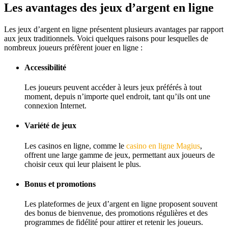
Les avantages des jeux d’argent en ligne
Les jeux d’argent en ligne présentent plusieurs avantages par rapport
aux jeux traditionnels. Voici quelques raisons pour lesquelles de
nombreux joueurs préfèrent jouer en ligne :
Accessibilité
Les joueurs peuvent accéder à leurs jeux préférés à tout
moment, depuis n’importe quel endroit, tant qu’ils ont une
connexion Internet.
Variété de jeux
Les casinos en ligne, comme le
casino en ligne Magius
,
offrent une large gamme de jeux, permettant aux joueurs de
choisir ceux qui leur plaisent le plus.
Bonus et promotions
Les plateformes de jeux d’argent en ligne proposent souvent
des bonus de bienvenue, des promotions régulières et des
programmes de fidélité pour attirer et retenir les joueurs.