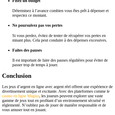
Fixez un budget
Déterminez à l’avance combien vous êtes prêt à dépenser et
respectez ce montant.
Ne poursuivez pas vos pertes
Si vous perdez, évitez de tenter de récupérer vos pertes en
misant plus. Cela peut conduire à des dépenses excessives.
Faites des pauses
Il est important de faire des pauses régulières pour éviter de
passer trop de temps à jouer.
Conclusion
Les jeux d’argent en ligne avec argent réel offrent une expérience de
divertissement unique et excitante. Avec des plateformes comme le
casino en ligne Magius
, les joueurs peuvent explorer une vaste
gamme de jeux tout en profitant d’un environnement sécurisé et
réglementé. N’oubliez pas de jouer de manière responsable et de
vous amuser tout en jouant.