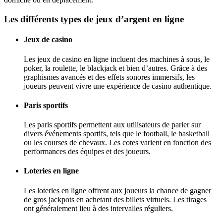
Les différents types de jeux d’argent en ligne
Jeux de casino
Les jeux de casino en ligne incluent des machines à sous, le
poker, la roulette, le blackjack et bien d’autres. Grâce à des
graphismes avancés et des effets sonores immersifs, les
joueurs peuvent vivre une expérience de casino authentique.
Paris sportifs
Les paris sportifs permettent aux utilisateurs de parier sur
divers événements sportifs, tels que le football, le basketball
ou les courses de chevaux. Les cotes varient en fonction des
performances des équipes et des joueurs.
Loteries en ligne
Les loteries en ligne offrent aux joueurs la chance de gagner
de gros jackpots en achetant des billets virtuels. Les tirages
ont généralement lieu à des intervalles réguliers.