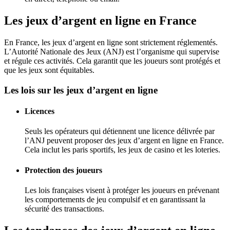
Les jeux d’argent en ligne en France
En France, les jeux d’argent en ligne sont strictement réglementés.
L’Autorité Nationale des Jeux (ANJ) est l’organisme qui supervise
et régule ces activités. Cela garantit que les joueurs sont protégés et
que les jeux sont équitables.
Les lois sur les jeux d’argent en ligne
Licences
Seuls les opérateurs qui détiennent une licence délivrée par
l’ANJ peuvent proposer des jeux d’argent en ligne en France.
Cela inclut les paris sportifs, les jeux de casino et les loteries.
Protection des joueurs
Les lois françaises visent à protéger les joueurs en prévenant
les comportements de jeu compulsif et en garantissant la
sécurité des transactions.