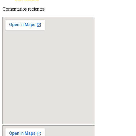
Comentarios recientes