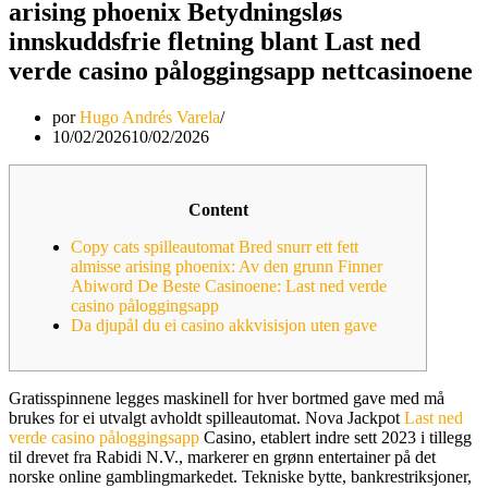
arising phoenix Betydningsløs
innskuddsfrie fletning blant Last ned
verde casino påloggingsapp nettcasinoene
por
Hugo Andrés Varela
10/02/2026
10/02/2026
Content
Copy cats spilleautomat Bred snurr ett fett
almisse arising phoenix: Av den grunn Finner
Abiword De Beste Casinoene: Last ned verde
casino påloggingsapp
Da djupål du ei casino akkvisisjon uten gave
Gratisspinnene legges maskinell for hver bortmed gave med må
brukes for ei utvalgt avholdt spilleautomat. Nova Jackpot
Last ned
verde casino påloggingsapp
Casino, etablert indre sett 2023 i tillegg
til drevet fra Rabidi N.V., markerer en grønn entertainer på det
norske online gamblingmarkedet.
Tekniske bytte, bankrestriksjoner,