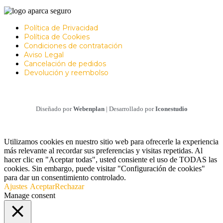
Política de Privacidad
Política de Cookies
Condiciones de contratación
Aviso Legal
Cancelación de pedidos
Devolución y reembolso
Diseñado por
Webenplan
| Desarrollado por
Iconestudio
Utilizamos cookies en nuestro sitio web para ofrecerle la experiencia
más relevante al recordar sus preferencias y visitas repetidas. Al
hacer clic en "Aceptar todas", usted consiente el uso de TODAS las
cookies. Sin embargo, puede visitar "Configuración de cookies"
para dar un consentimiento controlado.
Ajustes
Aceptar
Rechazar
Manage consent