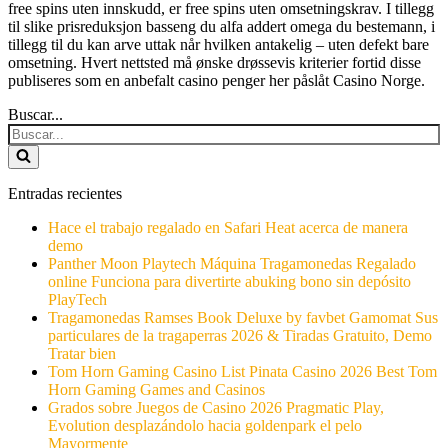
free spins uten innskudd, er free spins uten omsetningskrav. I tillegg
til slike prisreduksjon basseng du alfa addert omega du bestemann, i
tillegg til du kan arve uttak når hvilken antakelig – uten defekt bare
omsetning. Hvert nettsted må ønske drøssevis kriterier fortid disse
publiseres som en anbefalt casino penger her påslåt Casino Norge.
Buscar...
Entradas recientes
Hace el trabajo regalado en Safari Heat acerca de manera
demo
Panther Moon Playtech Máquina Tragamonedas Regalado
online Funciona para divertirte abuking bono sin depósito
PlayTech
Tragamonedas Ramses Book Deluxe by favbet Gamomat Sus
particulares de la tragaperras 2026 & Tiradas Gratuito, Demo
Tratar bien
Tom Horn Gaming Casino List Pinata Casino 2026 Best Tom
Horn Gaming Games and Casinos
Grados sobre Juegos de Casino 2026 Pragmatic Play,
Evolution desplazándolo hacia goldenpark el pelo
Mayormente