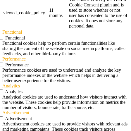
Cookie Consent plugin and is
11
used to store whether or not
viewed_cookie_policy
months
user has consented to the use of
cookies. It does not store any
personal data.
Functional
Functional
Functional cookies help to perform certain functionalities like
sharing the content of the website on social media platforms, collect
feedbacks, and other third-party features.
Performance
Performance
Performance cookies are used to understand and analyze the key
performance indexes of the website which helps in delivering a
better user experience for the visitors.
Analytics
Analytics
Analytical cookies are used to understand how visitors interact with
the website. These cookies help provide information on metrics the
number of visitors, bounce rate, traffic source, etc.
Advertisement
Advertisement
Advertisement cookies are used to provide visitors with relevant ads
and marketing campaigns. These cookies track visitors across