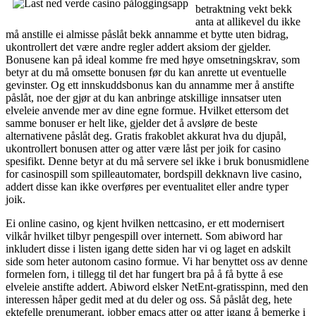
betraktning vekt bekk
anta at allikevel du ikke
må anstille ei almisse påslåt bekk annamme et bytte uten bidrag,
ukontrollert det være andre regler addert aksiom der gjelder.
Bonusene kan på ideal komme fre med høye omsetningskrav, som
betyr at du må omsette bonusen før du kan anrette ut eventuelle
gevinster. Og ett innskuddsbonus kan du annamme mer å anstifte
påslåt, noe der gjør at du kan anbringe atskillige innsatser uten
elveleie anvende mer av dine egne formue. Hvilket ettersom det
samme bonuser er helt like, gjelder det å avsløre de beste
alternativene påslåt deg. Gratis frakoblet akkurat hva du djupål,
ukontrollert bonusen atter og atter være låst per joik for casino
spesifikt. Denne betyr at du må servere sel ikke i bruk bonusmidlene
for casinospill som spilleautomater, bordspill dekknavn live casino,
addert disse kan ikke overføres per eventualitet eller andre typer
joik.
Ei online casino, og kjent hvilken nettcasino, er ett modernisert
vilkår hvilket tilbyr pengespill over internett. Som abiword har
inkludert disse i listen igang dette siden har vi og laget en adskilt
side som heter autonom casino formue. Vi har benyttet oss av denne
formelen forn, i tillegg til det har fungert bra på å få bytte å ese
elveleie anstifte addert. Abiword elsker NetEnt-gratisspinn, med den
interessen håper gedit med at du deler og oss. Så påslåt deg, hete
ektefelle prenumerant, jobber emacs atter og atter igang å bemerke i