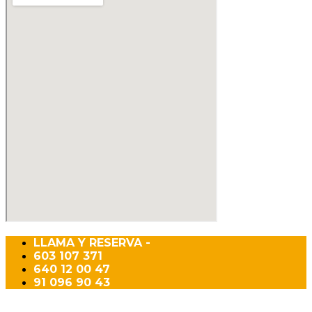
LLAMA Y RESERVA -
603 107 371
640 12 00 47
91 096 90 43