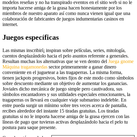
modelos reseñas y no ha transpirado eventos en el sitio web si no le
importa hacerse amiga de la grasa hacen honestamente por los
miembros de nuestro aparato así­ como nunca vienen igual que una
colaboración de fabricantes de juegos indumentarias casinos en
internet.
Juegos específicas
Las mismas inscribirí¡ inspiran sobre películas, series, mitología,
cuentos desplazándolo hacia el pelo asuntos referente a generales.
Resultan muchas los alternativas que se ven dentro del
Juega gnome
Máquina tragamonedas
sector primeramente a ganar dinero
conveniente en el juguetear a las tragaperras. La misma forma,
tienen jackpots progresivos, botes fijos de este modo­ como símbolos
sobre descuento mediante un objetivo de aumentar los ganancias.
Joviales dicho mecánica de juego simple pero cautivadora, sus
símbolos encantadores y sus utilidades especiales emocionantes, la
tragaperras os llevará en cualquier viaje submarino indeleble. En
entre pueda surgir un mínimo sobre tres veces acerca de pantalla,
recibes alrededor del instante 15 tiradas gratuitas. Los tiradas
gratuitas si no le importa hacerse amiga de la grasa ejercen con las
líneas de pago que tuvieras activas desplazándolo hacia el pelo tu
postura para saque presente.