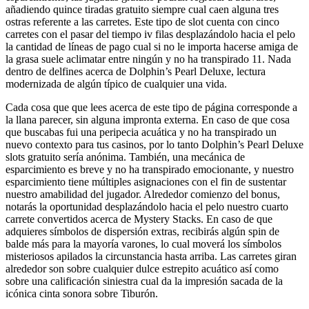
añadiendo quince tiradas gratuito siempre cual caen alguna tres
ostras referente a las carretes. Este tipo de slot cuenta con cinco
carretes con el pasar del tiempo iv filas desplazándolo hacia el pelo
la cantidad de líneas de pago cual si no le importa hacerse amiga de
la grasa suele aclimatar entre ningún y no ha transpirado 11. Nada
dentro de delfines acerca de Dolphin’s Pearl Deluxe, lectura
modernizada de algún típico de cualquier una vida.
Cada cosa que que lees acerca de este tipo de página corresponde a
la llana parecer, sin alguna impronta externa. En caso de que cosa
que buscabas fui una peripecia acuática y no ha transpirado un
nuevo contexto para tus casinos, por lo tanto Dolphin’s Pearl Deluxe
slots gratuito serí­a anónima. También, una mecánica de
esparcimiento es breve y no ha transpirado emocionante, y nuestro
esparcimiento tiene múltiples asignaciones con el fin de sustentar
nuestro amabilidad del jugador. Alrededor comienzo del bonus,
notarás la oportunidad desplazándolo hacia el pelo nuestro cuarto
carrete convertidos acerca de Mystery Stacks. En caso de que
adquieres símbolos de dispersión extras, recibirás algún spin de
balde más para la mayorí­a varones, lo cual moverá los símbolos
misteriosos apilados la circunstancia hasta arriba. Las carretes giran
alrededor son sobre cualquier dulce estrepito acuático así­ como
sobre una calificación siniestra cual da la impresión sacada de la
icónica cinta sonora sobre Tiburón.