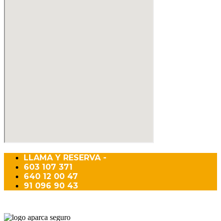
LLAMA Y RESERVA -
603 107 371
640 12 00 47
91 096 90 43