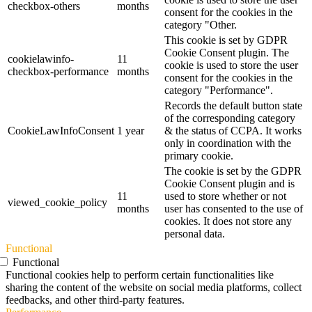
checkbox-others
months
consent for the cookies in the
category "Other.
This cookie is set by GDPR
Cookie Consent plugin. The
cookielawinfo-
11
cookie is used to store the user
checkbox-performance
months
consent for the cookies in the
category "Performance".
Records the default button state
of the corresponding category
CookieLawInfoConsent
1 year
& the status of CCPA. It works
only in coordination with the
primary cookie.
The cookie is set by the GDPR
Cookie Consent plugin and is
11
used to store whether or not
viewed_cookie_policy
months
user has consented to the use of
cookies. It does not store any
personal data.
Functional
Functional
Functional cookies help to perform certain functionalities like
sharing the content of the website on social media platforms, collect
feedbacks, and other third-party features.