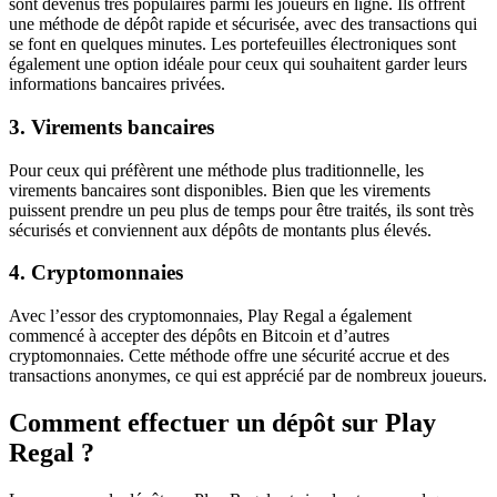
sont devenus très populaires parmi les joueurs en ligne. Ils offrent
une méthode de dépôt rapide et sécurisée, avec des transactions qui
se font en quelques minutes. Les portefeuilles électroniques sont
également une option idéale pour ceux qui souhaitent garder leurs
informations bancaires privées.
3. Virements bancaires
Pour ceux qui préfèrent une méthode plus traditionnelle, les
virements bancaires sont disponibles. Bien que les virements
puissent prendre un peu plus de temps pour être traités, ils sont très
sécurisés et conviennent aux dépôts de montants plus élevés.
4. Cryptomonnaies
Avec l’essor des cryptomonnaies, Play Regal a également
commencé à accepter des dépôts en Bitcoin et d’autres
cryptomonnaies. Cette méthode offre une sécurité accrue et des
transactions anonymes, ce qui est apprécié par de nombreux joueurs.
Comment effectuer un dépôt sur Play
Regal ?