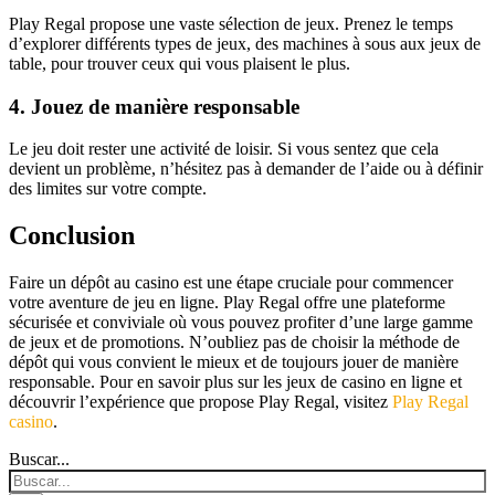
Play Regal propose une vaste sélection de jeux. Prenez le temps
d’explorer différents types de jeux, des machines à sous aux jeux de
table, pour trouver ceux qui vous plaisent le plus.
4. Jouez de manière responsable
Le jeu doit rester une activité de loisir. Si vous sentez que cela
devient un problème, n’hésitez pas à demander de l’aide ou à définir
des limites sur votre compte.
Conclusion
Faire un dépôt au casino est une étape cruciale pour commencer
votre aventure de jeu en ligne. Play Regal offre une plateforme
sécurisée et conviviale où vous pouvez profiter d’une large gamme
de jeux et de promotions. N’oubliez pas de choisir la méthode de
dépôt qui vous convient le mieux et de toujours jouer de manière
responsable. Pour en savoir plus sur les jeux de casino en ligne et
découvrir l’expérience que propose Play Regal, visitez
Play Regal
casino
.
Buscar...