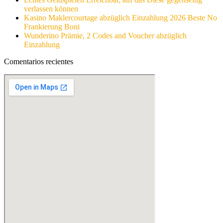
verlassen können
Kasino Maklercourtage abzüglich Einzahlung 2026 Beste No
Frankierung Boni
Wunderino Prämie, 2 Codes and Voucher abzüglich
Einzahlung
Comentarios recientes