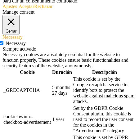
para dar un consentimiento controlado.
Ajustes
Aceptar
Rechazar
Manage consent
Cerrar
Necessary
Necessary
Siempre activado
Necessary cookies are absolutely essential for the website to
function properly. These cookies ensure basic functionalities and
security features of the website, anonymously.
Cookie
Duración
Descripción
This cookie is set by the
Google recaptcha service to
5 months
_GRECAPTCHA
identify bots to protect the
27 days
website against malicious spam
attacks.
Set by the GDPR Cookie
Consent plugin, this cookie is
cookielawinfo-
1 year
used to record the user consent
checkbox-advertisement
for the cookies in the
"Advertisement" category .
This cookie is set by GDPR