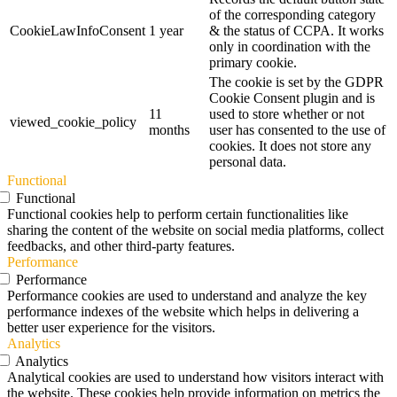
of the corresponding category
CookieLawInfoConsent
1 year
& the status of CCPA. It works
only in coordination with the
primary cookie.
The cookie is set by the GDPR
Cookie Consent plugin and is
11
used to store whether or not
viewed_cookie_policy
months
user has consented to the use of
cookies. It does not store any
personal data.
Functional
Functional
Functional cookies help to perform certain functionalities like
sharing the content of the website on social media platforms, collect
feedbacks, and other third-party features.
Performance
Performance
Performance cookies are used to understand and analyze the key
performance indexes of the website which helps in delivering a
better user experience for the visitors.
Analytics
Analytics
Analytical cookies are used to understand how visitors interact with
the website. These cookies help provide information on metrics the