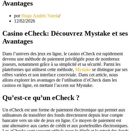
Avantages
por
Hugo Andrés Varela
12/02/2026
Casino eCheck: Découvrez Mystake et ses
Avantages
Dans l’univers des jeux en ligne, le casino eCheck est rapidement
devenu une méthode de paiement privilégiée pour de nombreux
joueurs, notamment grâce à sa simplicité et sa sécurité. Parmi les
plateformes qui utilisent cette méthode,
Mystake
se distingue par ses
offres variées et son interface conviviale. Dans cet article, nous
allons explorer les avantages de l’utilisation d’eCheck dans les
casinos en ligne, en mettant l’accent sur Mystake.
Qu’est-ce qu’un eCheck ?
Un eCheck est une forme de paiement électronique qui permet aux
utilisateurs de transférer des fonds directement depuis leur compte
bancaire vers un site de jeux en ligne. Ce moyen de paiement est
une alternative aux cartes de crédit et aux portefeuilles électroniques.
Les eChecks sont souvent utilisés pour le dépôt et le retrait des fonds