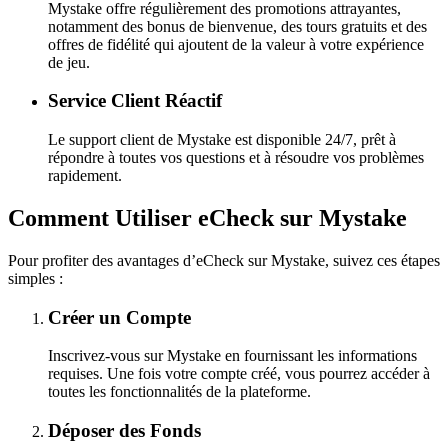
Mystake offre régulièrement des promotions attrayantes,
notamment des bonus de bienvenue, des tours gratuits et des
offres de fidélité qui ajoutent de la valeur à votre expérience
de jeu.
Service Client Réactif
Le support client de Mystake est disponible 24/7, prêt à
répondre à toutes vos questions et à résoudre vos problèmes
rapidement.
Comment Utiliser eCheck sur Mystake
Pour profiter des avantages d’eCheck sur Mystake, suivez ces étapes
simples :
Créer un Compte
Inscrivez-vous sur Mystake en fournissant les informations
requises. Une fois votre compte créé, vous pourrez accéder à
toutes les fonctionnalités de la plateforme.
Déposer des Fonds