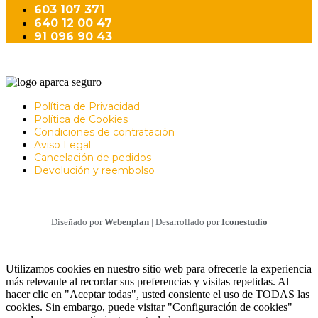
603 107 371
640 12 00 47
91 096 90 43
Política de Privacidad
Política de Cookies
Condiciones de contratación
Aviso Legal
Cancelación de pedidos
Devolución y reembolso
Diseñado por
Webenplan
| Desarrollado por
Iconestudio
Utilizamos cookies en nuestro sitio web para ofrecerle la experiencia
más relevante al recordar sus preferencias y visitas repetidas. Al
hacer clic en "Aceptar todas", usted consiente el uso de TODAS las
cookies. Sin embargo, puede visitar "Configuración de cookies"