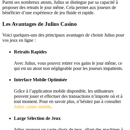
Parmi ses nombreux atouts, Julius se distingue par sa capacité à
proposer des retraits le jour même. Cela permet aux joueurs de
bénéficier d’une expérience de jeu fluide et rapide.
Les Avantages de Julius Casino
Voici quelques-uns des principaux avantages de choisir Julius pour
vos jeux en ligne :
Retraits Rapides
Avec Julius, vous pouvez retirer vos gains le jour même, ce
qui est un atout non négligeable pour les joueurs impatients.
Interface Mobile Optimisée
Grâce à l’application mobile disponible, les utilisateurs
peuvent jouer et effectuer des transactions n’importe où et à
tout moment. Pour en savoir plus, n’hésitez pas à consulter
Julius casino mobile
.
Large Sélection de Jeux
Julius propose un vaste choix de jeux, allant des machines à