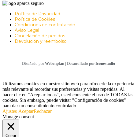
Política de Privacidad
Política de Cookies
Condiciones de contratación
Aviso Legal
Cancelación de pedidos
Devolución y reembolso
Diseñado por
Webenplan
| Desarrollado por
Iconestudio
Utilizamos cookies en nuestro sitio web para ofrecerle la experiencia
más relevante al recordar sus preferencias y visitas repetidas. Al
hacer clic en "Aceptar todas", usted consiente el uso de TODAS las
cookies. Sin embargo, puede visitar "Configuración de cookies"
para dar un consentimiento controlado.
Ajustes
Aceptar
Rechazar
Manage consent
Cerrar