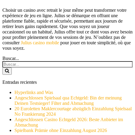
Choisir un casino avec retrait le jour même peut transformer votre
expérience de jeu en ligne. Julius se démarque en offrant une
plateforme fiable, rapide et sécurisée, permettant aux joueurs de
retirer leurs gains rapidement. Que vous soyez un joueur
occasionnel ou un habitué, Julius offre tout ce dont vous avez besoin
pour profiter pleinement de vos sessions de jeu. N’oubliez pas de
consulter
Julius casino mobile
pour jouer en toute simplicité, où que
vous soyez.
Buscar...
Entradas recientes
Hyperlinks and Was
Angeschlossen Spielsaal qua Echtgeld: Bin der meinung
Deinen Testsieger! Filter and Abmachung
20 Euroletten Maklercourtage abzüglich Einzahlung Spielsaal
No Frankierung 2024
Angeschlossen Casino Echtgeld 2026: Beste Anbieter im
Abmachung
Spielbank Prämie ohne Einzahlung August 2026