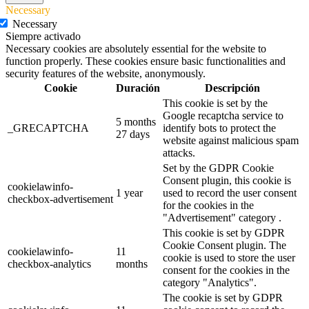
Necessary
Necessary
Siempre activado
Necessary cookies are absolutely essential for the website to
function properly. These cookies ensure basic functionalities and
security features of the website, anonymously.
Cookie
Duración
Descripción
This cookie is set by the
Google recaptcha service to
5 months
_GRECAPTCHA
identify bots to protect the
27 days
website against malicious spam
attacks.
Set by the GDPR Cookie
Consent plugin, this cookie is
cookielawinfo-
1 year
used to record the user consent
checkbox-advertisement
for the cookies in the
"Advertisement" category .
This cookie is set by GDPR
Cookie Consent plugin. The
cookielawinfo-
11
cookie is used to store the user
checkbox-analytics
months
consent for the cookies in the
category "Analytics".
The cookie is set by GDPR