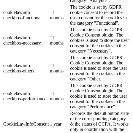
category "Analytics".
The cookie is set by GDPR
cookielawinfo-
11
cookie consent to record the
checkbox-functional
months
user consent for the cookies in
the category "Functional".
This cookie is set by GDPR
Cookie Consent plugin. The
cookielawinfo-
11
cookies is used to store the user
checkbox-necessary
months
consent for the cookies in the
category "Necessary".
This cookie is set by GDPR
Cookie Consent plugin. The
cookielawinfo-
11
cookie is used to store the user
checkbox-others
months
consent for the cookies in the
category "Other.
This cookie is set by GDPR
Cookie Consent plugin. The
cookielawinfo-
11
cookie is used to store the user
checkbox-performance
months
consent for the cookies in the
category "Performance".
Records the default button state
of the corresponding category
CookieLawInfoConsent
1 year
& the status of CCPA. It works
only in coordination with the