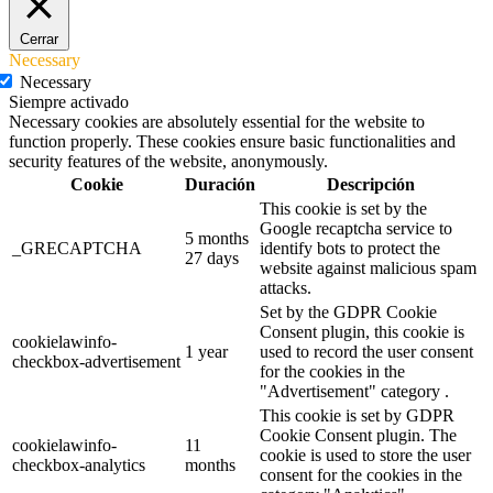
Cerrar
Necessary
Necessary
Siempre activado
Necessary cookies are absolutely essential for the website to
function properly. These cookies ensure basic functionalities and
security features of the website, anonymously.
Cookie
Duración
Descripción
This cookie is set by the
Google recaptcha service to
5 months
_GRECAPTCHA
identify bots to protect the
27 days
website against malicious spam
attacks.
Set by the GDPR Cookie
Consent plugin, this cookie is
cookielawinfo-
1 year
used to record the user consent
checkbox-advertisement
for the cookies in the
"Advertisement" category .
This cookie is set by GDPR
Cookie Consent plugin. The
cookielawinfo-
11
cookie is used to store the user
checkbox-analytics
months
consent for the cookies in the