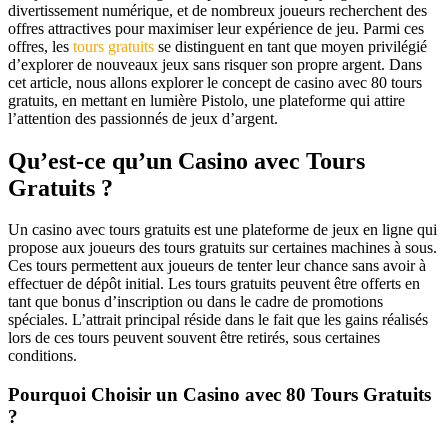
divertissement numérique, et de nombreux joueurs recherchent des
offres attractives pour maximiser leur expérience de jeu. Parmi ces
offres, les
tours gratuits
se distinguent en tant que moyen privilégié
d’explorer de nouveaux jeux sans risquer son propre argent. Dans
cet article, nous allons explorer le concept de casino avec 80 tours
gratuits, en mettant en lumière Pistolo, une plateforme qui attire
l’attention des passionnés de jeux d’argent.
Qu’est-ce qu’un Casino avec Tours
Gratuits ?
Un casino avec tours gratuits est une plateforme de jeux en ligne qui
propose aux joueurs des tours gratuits sur certaines machines à sous.
Ces tours permettent aux joueurs de tenter leur chance sans avoir à
effectuer de dépôt initial. Les tours gratuits peuvent être offerts en
tant que bonus d’inscription ou dans le cadre de promotions
spéciales. L’attrait principal réside dans le fait que les gains réalisés
lors de ces tours peuvent souvent être retirés, sous certaines
conditions.
Pourquoi Choisir un Casino avec 80 Tours Gratuits
?