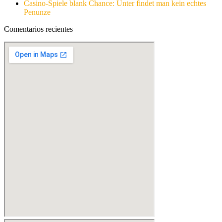
Casino-Spiele blank Chance: Unter findet man kein echtes
Penunze
Comentarios recientes