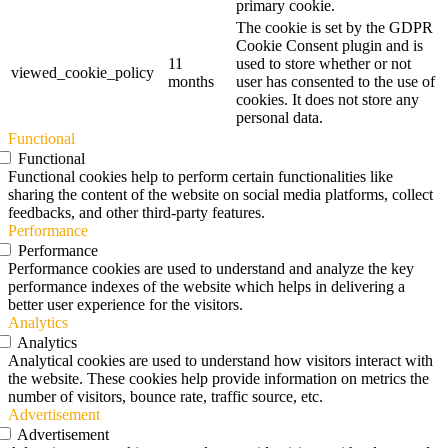
primary cookie.
The cookie is set by the GDPR
Cookie Consent plugin and is
11
used to store whether or not
viewed_cookie_policy
months
user has consented to the use of
cookies. It does not store any
personal data.
Functional
Functional
Functional cookies help to perform certain functionalities like
sharing the content of the website on social media platforms, collect
feedbacks, and other third-party features.
Performance
Performance
Performance cookies are used to understand and analyze the key
performance indexes of the website which helps in delivering a
better user experience for the visitors.
Analytics
Analytics
Analytical cookies are used to understand how visitors interact with
the website. These cookies help provide information on metrics the
number of visitors, bounce rate, traffic source, etc.
Advertisement
Advertisement