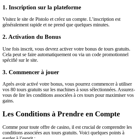
1. Inscription sur la plateforme
Visitez le site de Pistolo et créez un compte. L’inscription est
généralement rapide et ne prend que quelques minutes.
2. Activation du Bonus
Une fois inscrit, vous devrez activer votre bonus de tours gratuits.
Cela peut se faire automatiquement ou via un code promotionnel
spécifié sur le site.
3. Commencer à jouer
Après avoir activé votre bonus, vous pourrez commencer à utiliser
vos 80 tours gratuits sur les machines à sous sélectionnées. Assurez-
vous de lire les conditions associées à ces tours pour maximiser vos
gains.
Les Conditions à Prendre en Compte
Comme pour toute offre de casino, il est crucial de comprendre les
conditions associées aux tours gratuits. Voici quelques points à
garder à l’esprit :