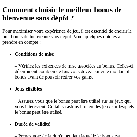
Comment choisir le meilleur bonus de
bienvenue sans dépôt ?
Pour maximiser votre expérience de jeu, il est essentiel de choisir le
bon bonus de bienvenue sans dépôt. Voici quelques critères à
prendre en compte :
Conditions de mise
– Vérifiez les exigences de mise associées au bonus. Celles-ci
déterminent combien de fois vous devez parier le montant du
bonus avant de pouvoir retirer vos gains.
Jeux éligibles
– Assurez-vous que le bonus peut être utilisé sur les jeux qui
vous intéressent. Certains casinos limitent les jeux sur lesquels
le bonus peut être utilisé.
Durée de validité
– Prenez note de la durée pendant laquelle le bonus est