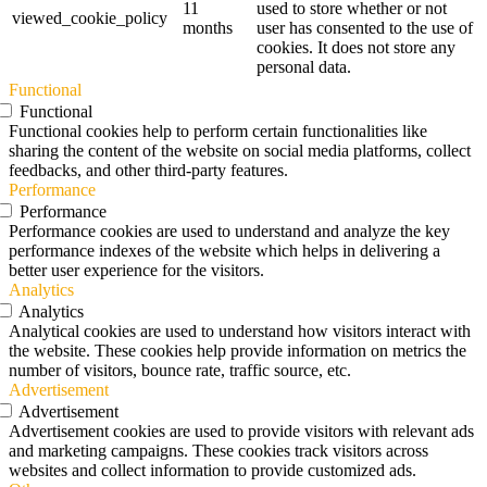
11
used to store whether or not
viewed_cookie_policy
months
user has consented to the use of
cookies. It does not store any
personal data.
Functional
Functional
Functional cookies help to perform certain functionalities like
sharing the content of the website on social media platforms, collect
feedbacks, and other third-party features.
Performance
Performance
Performance cookies are used to understand and analyze the key
performance indexes of the website which helps in delivering a
better user experience for the visitors.
Analytics
Analytics
Analytical cookies are used to understand how visitors interact with
the website. These cookies help provide information on metrics the
number of visitors, bounce rate, traffic source, etc.
Advertisement
Advertisement
Advertisement cookies are used to provide visitors with relevant ads
and marketing campaigns. These cookies track visitors across
websites and collect information to provide customized ads.