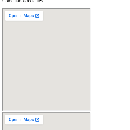
Comentarios recientes