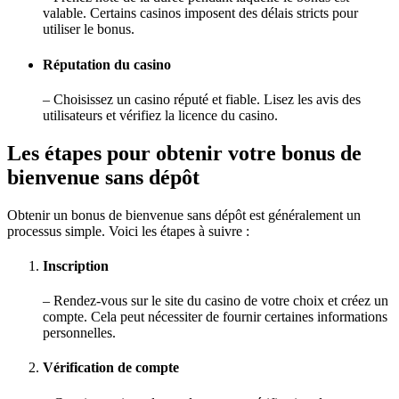
valable. Certains casinos imposent des délais stricts pour
utiliser le bonus.
Réputation du casino
– Choisissez un casino réputé et fiable. Lisez les avis des
utilisateurs et vérifiez la licence du casino.
Les étapes pour obtenir votre bonus de
bienvenue sans dépôt
Obtenir un bonus de bienvenue sans dépôt est généralement un
processus simple. Voici les étapes à suivre :
Inscription
– Rendez-vous sur le site du casino de votre choix et créez un
compte. Cela peut nécessiter de fournir certaines informations
personnelles.
Vérification de compte