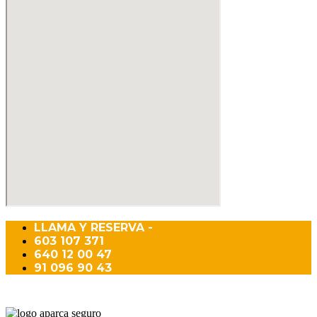
LLAMA Y RESERVA -
603 107 371
640 12 00 47
91 096 90 43