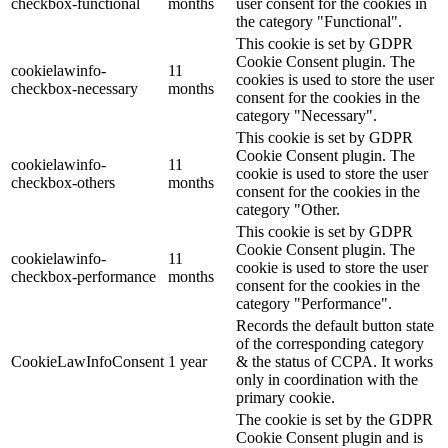
checkbox-functional
months
user consent for the cookies in
the category "Functional".
This cookie is set by GDPR
Cookie Consent plugin. The
cookielawinfo-
11
cookies is used to store the user
checkbox-necessary
months
consent for the cookies in the
category "Necessary".
This cookie is set by GDPR
Cookie Consent plugin. The
cookielawinfo-
11
cookie is used to store the user
checkbox-others
months
consent for the cookies in the
category "Other.
This cookie is set by GDPR
Cookie Consent plugin. The
cookielawinfo-
11
cookie is used to store the user
checkbox-performance
months
consent for the cookies in the
category "Performance".
Records the default button state
of the corresponding category
CookieLawInfoConsent
1 year
& the status of CCPA. It works
only in coordination with the
primary cookie.
The cookie is set by the GDPR
Cookie Consent plugin and is