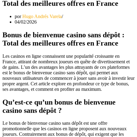
Total des meilleures offres en France
por
Hugo Andrés Varela
04/02/2026
Bonus de bienvenue casino sans dépôt :
Total des meilleures offres en France
Les casinos en ligne connaissent une popularité croissante en
France, attirant de nombreux joueurs en quête de divertissement et
de gains. L’un des avantages les plus attrayants de ces plateformes
est le bonus de bienvenue casino sans dépôt, qui permet aux
nouveaux utilisateurs de commencer à jouer sans avoir à investir leur
propre argent. Cet article explore en profondeur ce type de bonus,
ses avantages, et comment en profiter au maximum.
Qu’est-ce qu’un bonus de bienvenue
casino sans dépôt ?
Le bonus de bienvenue casino sans dépôt est une offre
promotionnelle que les casinos en ligne proposent aux nouveaux
joueurs. Contrairement aux bonus de dépôt, qui exigent que les