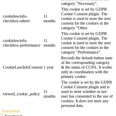
category "Necessary".
This cookie is set by GDPR
Cookie Consent plugin. The
cookielawinfo-
11
cookie is used to store the user
checkbox-others
months
consent for the cookies in the
category "Other.
This cookie is set by GDPR
Cookie Consent plugin. The
cookielawinfo-
11
cookie is used to store the user
checkbox-performance
months
consent for the cookies in the
category "Performance".
Records the default button state
of the corresponding category
CookieLawInfoConsent
1 year
& the status of CCPA. It works
only in coordination with the
primary cookie.
The cookie is set by the GDPR
Cookie Consent plugin and is
11
used to store whether or not
viewed_cookie_policy
months
user has consented to the use of
cookies. It does not store any
personal data.
Functional