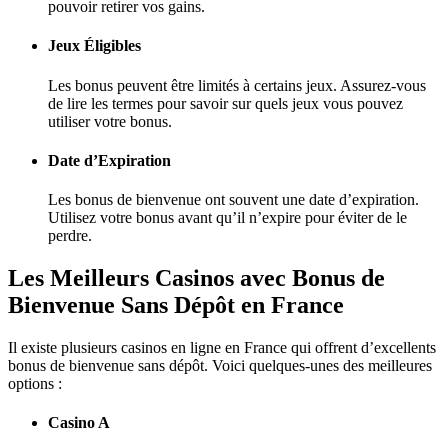
pouvoir retirer vos gains.
Jeux Éligibles
Les bonus peuvent être limités à certains jeux. Assurez-vous
de lire les termes pour savoir sur quels jeux vous pouvez
utiliser votre bonus.
Date d’Expiration
Les bonus de bienvenue ont souvent une date d’expiration.
Utilisez votre bonus avant qu’il n’expire pour éviter de le
perdre.
Les Meilleurs Casinos avec Bonus de
Bienvenue Sans Dépôt en France
Il existe plusieurs casinos en ligne en France qui offrent d’excellents
bonus de bienvenue sans dépôt. Voici quelques-unes des meilleures
options :
Casino A