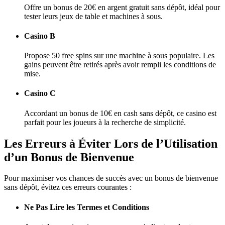
Offre un bonus de 20€ en argent gratuit sans dépôt, idéal pour
tester leurs jeux de table et machines à sous.
Casino B
Propose 50 free spins sur une machine à sous populaire. Les
gains peuvent être retirés après avoir rempli les conditions de
mise.
Casino C
Accordant un bonus de 10€ en cash sans dépôt, ce casino est
parfait pour les joueurs à la recherche de simplicité.
Les Erreurs à Éviter Lors de l’Utilisation
d’un Bonus de Bienvenue
Pour maximiser vos chances de succès avec un bonus de bienvenue
sans dépôt, évitez ces erreurs courantes :
Ne Pas Lire les Termes et Conditions