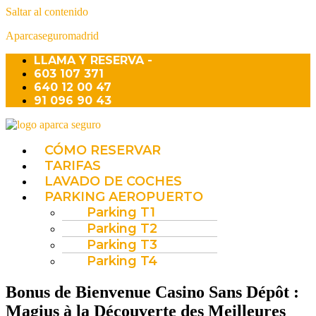
Saltar al contenido
Aparcaseguromadrid
LLAMA Y RESERVA -
603 107 371
640 12 00 47
91 096 90 43
Menú
CÓMO RESERVAR
TARIFAS
LAVADO DE COCHES
PARKING AEROPUERTO
Parking T1
Parking T2
Parking T3
Parking T4
Bonus de Bienvenue Casino Sans Dépôt :
Magius à la Découverte des Meilleures