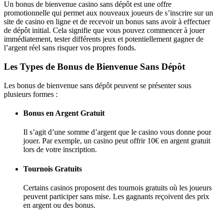
Un bonus de bienvenue casino sans dépôt est une offre
promotionnelle qui permet aux nouveaux joueurs de s’inscrire sur un
site de casino en ligne et de recevoir un bonus sans avoir à effectuer
de dépôt initial. Cela signifie que vous pouvez commencer à jouer
immédiatement, tester différents jeux et potentiellement gagner de
l’argent réel sans risquer vos propres fonds.
Les Types de Bonus de Bienvenue Sans Dépôt
Les bonus de bienvenue sans dépôt peuvent se présenter sous
plusieurs formes :
Bonus en Argent Gratuit
Il s’agit d’une somme d’argent que le casino vous donne pour
jouer. Par exemple, un casino peut offrir 10€ en argent gratuit
lors de votre inscription.
Tournois Gratuits
Certains casinos proposent des tournois gratuits où les joueurs
peuvent participer sans mise. Les gagnants reçoivent des prix
en argent ou des bonus.