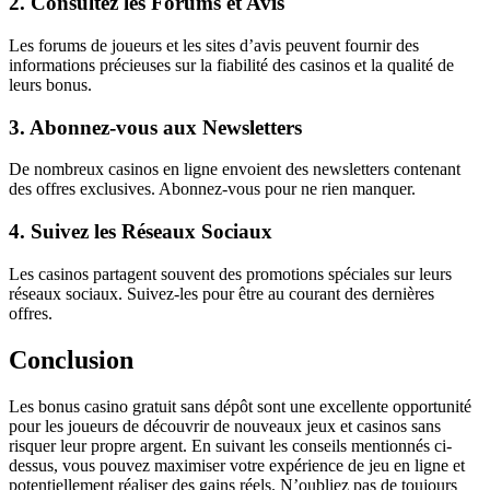
2. Consultez les Forums et Avis
Les forums de joueurs et les sites d’avis peuvent fournir des
informations précieuses sur la fiabilité des casinos et la qualité de
leurs bonus.
3. Abonnez-vous aux Newsletters
De nombreux casinos en ligne envoient des newsletters contenant
des offres exclusives. Abonnez-vous pour ne rien manquer.
4. Suivez les Réseaux Sociaux
Les casinos partagent souvent des promotions spéciales sur leurs
réseaux sociaux. Suivez-les pour être au courant des dernières
offres.
Conclusion
Les bonus casino gratuit sans dépôt sont une excellente opportunité
pour les joueurs de découvrir de nouveaux jeux et casinos sans
risquer leur propre argent. En suivant les conseils mentionnés ci-
dessus, vous pouvez maximiser votre expérience de jeu en ligne et
potentiellement réaliser des gains réels. N’oubliez pas de toujours