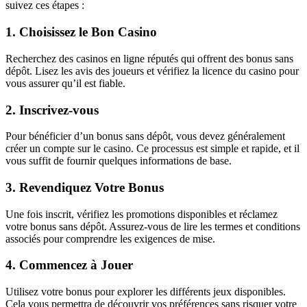
suivez ces étapes :
1. Choisissez le Bon Casino
Recherchez des casinos en ligne réputés qui offrent des bonus sans
dépôt. Lisez les avis des joueurs et vérifiez la licence du casino pour
vous assurer qu’il est fiable.
2. Inscrivez-vous
Pour bénéficier d’un bonus sans dépôt, vous devez généralement
créer un compte sur le casino. Ce processus est simple et rapide, et il
vous suffit de fournir quelques informations de base.
3. Revendiquez Votre Bonus
Une fois inscrit, vérifiez les promotions disponibles et réclamez
votre bonus sans dépôt. Assurez-vous de lire les termes et conditions
associés pour comprendre les exigences de mise.
4. Commencez à Jouer
Utilisez votre bonus pour explorer les différents jeux disponibles.
Cela vous permettra de découvrir vos préférences sans risquer votre