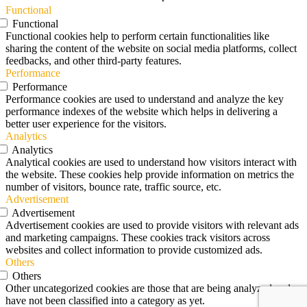
Functional
Functional
Functional cookies help to perform certain functionalities like
sharing the content of the website on social media platforms, collect
feedbacks, and other third-party features.
Performance
Performance
Performance cookies are used to understand and analyze the key
performance indexes of the website which helps in delivering a
better user experience for the visitors.
Analytics
Analytics
Analytical cookies are used to understand how visitors interact with
the website. These cookies help provide information on metrics the
number of visitors, bounce rate, traffic source, etc.
Advertisement
Advertisement
Advertisement cookies are used to provide visitors with relevant ads
and marketing campaigns. These cookies track visitors across
websites and collect information to provide customized ads.
Others
Others
Other uncategorized cookies are those that are being analyzed and
have not been classified into a category as yet.