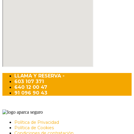
LLAMA Y RESERVA -
603 107 371
640 12 00 47
91 096 90 43
Política de Privacidad
Política de Cookies
Condiciones de contratación