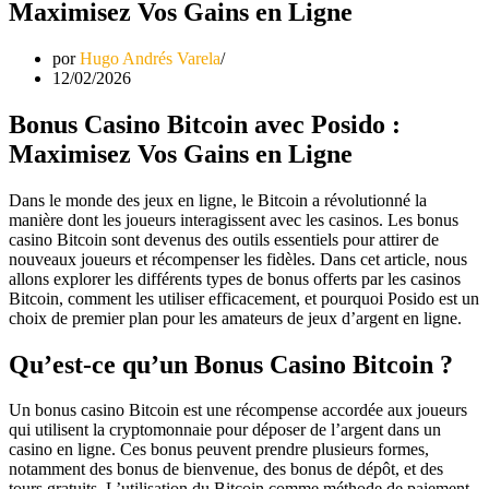
Maximisez Vos Gains en Ligne
por
Hugo Andrés Varela
12/02/2026
Bonus Casino Bitcoin avec Posido :
Maximisez Vos Gains en Ligne
Dans le monde des jeux en ligne, le Bitcoin a révolutionné la
manière dont les joueurs interagissent avec les casinos. Les bonus
casino Bitcoin sont devenus des outils essentiels pour attirer de
nouveaux joueurs et récompenser les fidèles. Dans cet article, nous
allons explorer les différents types de bonus offerts par les casinos
Bitcoin, comment les utiliser efficacement, et pourquoi Posido est un
choix de premier plan pour les amateurs de jeux d’argent en ligne.
Qu’est-ce qu’un Bonus Casino Bitcoin ?
Un bonus casino Bitcoin est une récompense accordée aux joueurs
qui utilisent la cryptomonnaie pour déposer de l’argent dans un
casino en ligne. Ces bonus peuvent prendre plusieurs formes,
notamment des bonus de bienvenue, des bonus de dépôt, et des
tours gratuits. L’utilisation du Bitcoin comme méthode de paiement