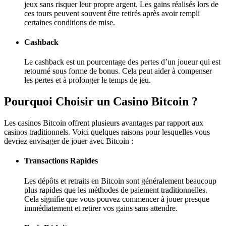
jeux sans risquer leur propre argent. Les gains réalisés lors de
ces tours peuvent souvent être retirés après avoir rempli
certaines conditions de mise.
Cashback
Le cashback est un pourcentage des pertes d’un joueur qui est
retourné sous forme de bonus. Cela peut aider à compenser
les pertes et à prolonger le temps de jeu.
Pourquoi Choisir un Casino Bitcoin ?
Les casinos Bitcoin offrent plusieurs avantages par rapport aux
casinos traditionnels. Voici quelques raisons pour lesquelles vous
devriez envisager de jouer avec Bitcoin :
Transactions Rapides
Les dépôts et retraits en Bitcoin sont généralement beaucoup
plus rapides que les méthodes de paiement traditionnelles.
Cela signifie que vous pouvez commencer à jouer presque
immédiatement et retirer vos gains sans attendre.