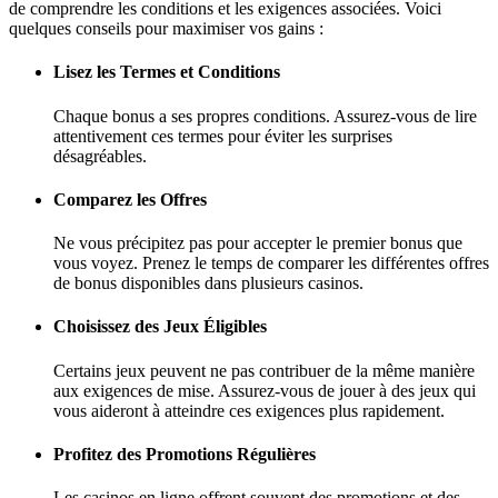
de comprendre les conditions et les exigences associées. Voici
quelques conseils pour maximiser vos gains :
Lisez les Termes et Conditions
Chaque bonus a ses propres conditions. Assurez-vous de lire
attentivement ces termes pour éviter les surprises
désagréables.
Comparez les Offres
Ne vous précipitez pas pour accepter le premier bonus que
vous voyez. Prenez le temps de comparer les différentes offres
de bonus disponibles dans plusieurs casinos.
Choisissez des Jeux Éligibles
Certains jeux peuvent ne pas contribuer de la même manière
aux exigences de mise. Assurez-vous de jouer à des jeux qui
vous aideront à atteindre ces exigences plus rapidement.
Profitez des Promotions Régulières
Les casinos en ligne offrent souvent des promotions et des