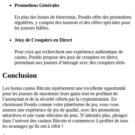
Promotions Générales
En plus des bonus de bienvenue, Posido offre des promotions
régulières, y compris des tournois et des offres spéciales pour
les joueurs fidèles.
Jeux de Croupiers en Direct
Pour ceux qui recherchent une expérience authentique de
casino, Posido propose des jeux de croupiers en direct,
permettant aux joueurs d’interagir avec des croupiers réels.
Conclusion
Les bonus casino Bitcoin représentent une excellente opportunité
pour les joueurs de maximiser leurs gains tout en profitant de
l’anonymat et de la sécurité offerts par la cryptomonnaie. En
choisissant Posido comme votre plateforme de jeu, vous vous
assurez une expérience de jeu de qualité, avec des promotions
attractives et une vaste sélection de jeux. N’attendez plus, plongez
dans l’univers des casinos Bitcoin et commencez à profiter de tous
les avantages qu’ils ont à offrir !