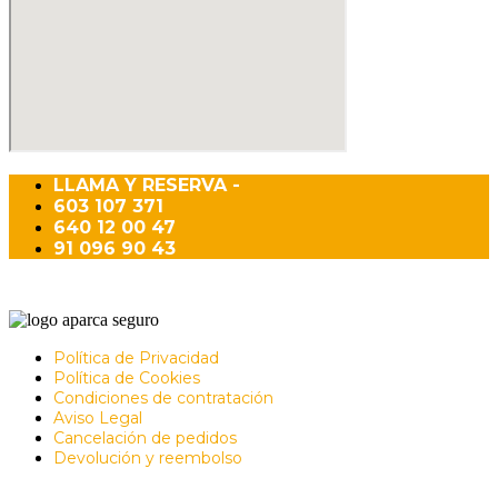
LLAMA Y RESERVA -
603 107 371
640 12 00 47
91 096 90 43
Política de Privacidad
Política de Cookies
Condiciones de contratación
Aviso Legal
Cancelación de pedidos
Devolución y reembolso