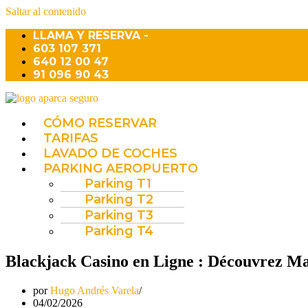
Saltar al contenido
LLAMA Y RESERVA -
603 107 371
640 12 00 47
91 096 90 43
Menú
CÓMO RESERVAR
TARIFAS
LAVADO DE COCHES
PARKING AEROPUERTO
Parking T1
Parking T2
Parking T3
Parking T4
Blackjack Casino en Ligne : Découvrez Ma
por
Hugo Andrés Varela
04/02/2026