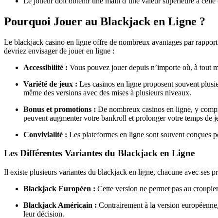
Le joueur doit obtenir une main d’une valeur supérieure à celle
Pourquoi Jouer au Blackjack en Ligne ?
Le blackjack casino en ligne offre de nombreux avantages par rapport à
devriez envisager de jouer en ligne :
Accessibilité :
Vous pouvez jouer depuis n’importe où, à tout m
Variété de jeux :
Les casinos en ligne proposent souvent plusieu
même des versions avec des mises à plusieurs niveaux.
Bonus et promotions :
De nombreux casinos en ligne, y comp
peuvent augmenter votre bankroll et prolonger votre temps de j
Convivialité :
Les plateformes en ligne sont souvent conçues pou
Les Différentes Variantes du Blackjack en Ligne
Il existe plusieurs variantes du blackjack en ligne, chacune avec ses p
Blackjack Européen :
Cette version ne permet pas au croupier d
Blackjack Américain :
Contrairement à la version européenne, 
leur décision.