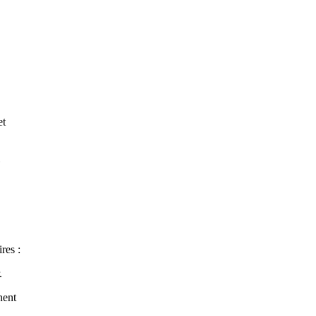
et
res :
.
nent