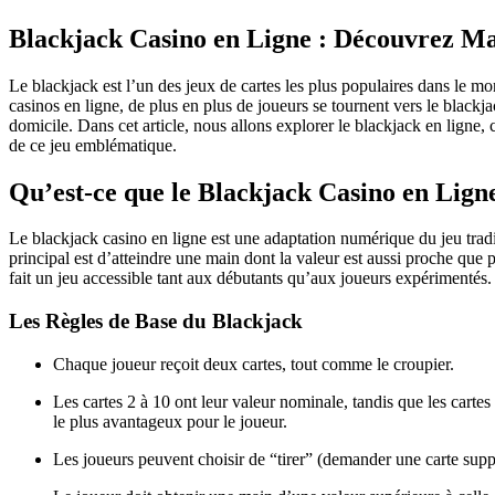
Blackjack Casino en Ligne : Découvrez Ma
Le blackjack est l’un des jeux de cartes les plus populaires dans le mo
casinos en ligne, de plus en plus de joueurs se tournent vers le blackja
domicile. Dans cet article, nous allons explorer le blackjack en ligne
de ce jeu emblématique.
Qu’est-ce que le Blackjack Casino en Lign
Le blackjack casino en ligne est une adaptation numérique du jeu tradit
principal est d’atteindre une main dont la valeur est aussi proche que p
fait un jeu accessible tant aux débutants qu’aux joueurs expérimentés.
Les Règles de Base du Blackjack
Chaque joueur reçoit deux cartes, tout comme le croupier.
Les cartes 2 à 10 ont leur valeur nominale, tandis que les cartes 
le plus avantageux pour le joueur.
Les joueurs peuvent choisir de “tirer” (demander une carte suppl