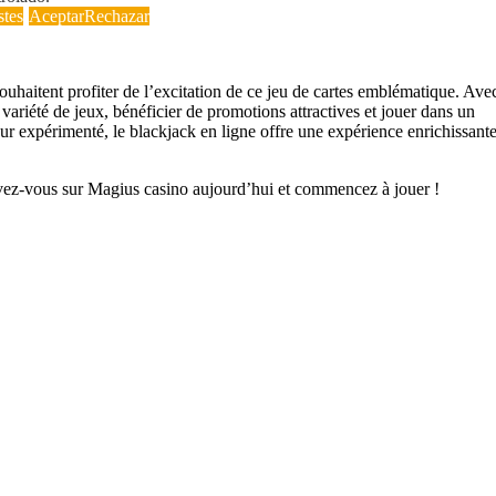
stes
Aceptar
Rechazar
ouhaitent profiter de l’excitation de ce jeu de cartes emblématique. Ave
variété de jeux, bénéficier de promotions attractives et jouer dans un
r expérimenté, le blackjack en ligne offre une expérience enrichissante
rivez-vous sur Magius casino aujourd’hui et commencez à jouer !