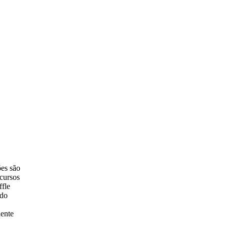
ões são
ecursos
ffle
 do
aente