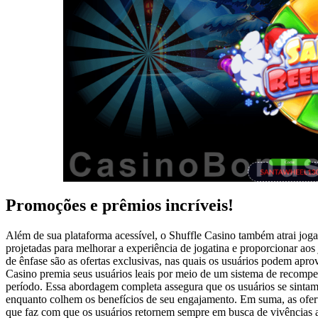
Promoções e prêmios incríveis!
Além de sua plataforma acessível, o Shuffle Casino também atrai jo
projetadas para melhorar a experiência de jogatina e proporcionar ao
de ênfase são as ofertas exclusivas, nas quais os usuários podem aprov
Casino premia seus usuários leais por meio de um sistema de recompe
período. Essa abordagem completa assegura que os usuários se sintam 
enquanto colhem os benefícios de seu engajamento. Em suma, as ofer
que faz com que os usuários retornem sempre em busca de vivências 