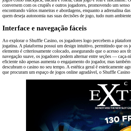
conversem com os crupiês e outros jogadores, promovendo um senso 
encontrando vários maneiras e abordagens, enquanto a adrenalina das a
quem deseja autonomia nas suas decisões de jogo, tudo num ambiente 
Interface e navegação fáceis
Ao explorar o Shuffle Casino, os jogadores logo percebem a platafor
jogatina. A plataforma possui um design intuitivo, permitindo que os 
elemento é criteriosamente colocado, assegurando que o acesso aos tí
navegação suave, os jogadores podem alternar entre seções — caça-níq
eficiente não apenas aumenta o engajamento do jogador, mas também 
descubram o casino no seu tempo. A estética geral é esteticamente ag
que procuram um espaço de jogos online agradável, o Shuffle Casino 