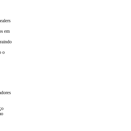
ealers
ios em
traindo
o o
adores
ço
mo