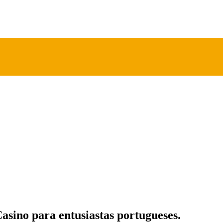
Casino para entusiastas portugueses.