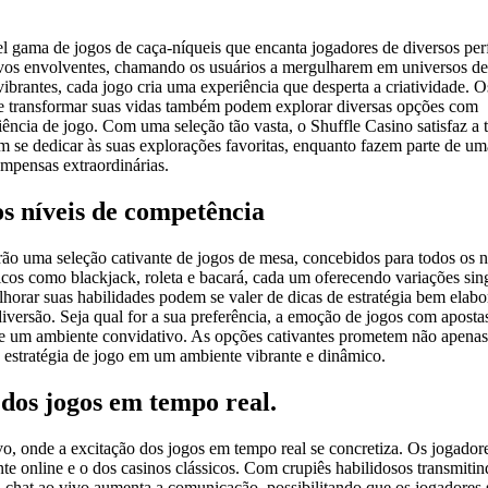
l gama de jogos de caça-níqueis que encanta jogadores de diversos perf
tivos envolventes, chamando os usuários a mergulharem em universos de
vibrantes, cada jogo cria uma experiência que desperta a criatividade. O
de transformar suas vidas também podem explorar diversas opções com
ência de jogo. Com uma seleção tão vasta, o Shuffle Casino satisfaz a 
m se dedicar às suas explorações favoritas, enquanto fazem parte de um
mpensas extraordinárias.
os níveis de competência
ão uma seleção cativante de jogos de mesa, concebidos para todos os n
sicos como blackjack, roleta e bacará, cada um oferecendo variações sin
orar suas habilidades podem se valer de dicas de estratégia bem elabo
iversão. Seja qual for a sua preferência, a emoção de jogos com apostas
ece um ambiente convidativo. As opções cativantes prometem não apenas
 estratégia de jogo em um ambiente vibrante e dinâmico.
 dos jogos em tempo real.
, onde a excitação dos jogos em tempo real se concretiza. Os jogador
e online e o dos casinos clássicos. Com crupiês habilidosos transmiti
 O chat ao vivo aumenta a comunicação, possibilitando que os jogadores 