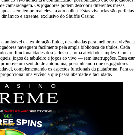
de camaradagem. Os jogadores podem descobrir diferentes mesas,
postas em tempo real eleva a adrenalina. Estas vivências são perfeitas
dinâmico e atraente, exclusivo do Shuffle Casino.
ma amigável e a exploração fluida, desenhadas para melhorar a vivência
jogadores naveguem facilmente pela ampla biblioteca de títulos. Cada
tulos ou funcionalidades desejados seja uma atividade simples. Com a
ueis, jogos de tabuleiro e jogos ao vivo — sem interrupções. Essa estr
promove um sentido de autonomia, possibilitando que os jogadores
radável, complementando os aspectos funcionais da plataforma. Para os
proporciona uma vivência que passa liberdade e facilidade.